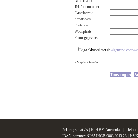
Achternaam:
Telefoonnummer:
E-mailadres:
Straatnaam:
Postcode:
Woonplaats:
Fatuurgegevens:
Ik ga akkoord met de
algemene voorwa
* Verplicht invullen.
Zekeringstraat 7A | 1014 BM Amsterdam | Telefoo
IBAN-nummer: NL65 INGB 0003 3913 28 | KVK