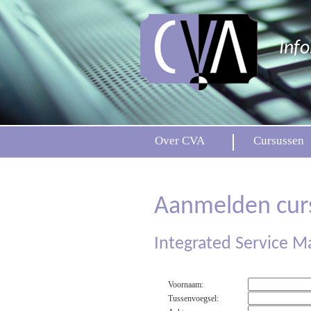
Inf
Over CVA
Cursussen
Aanmelden cur
Integrated Service 
Voornaam:
Tussenvoegsel: