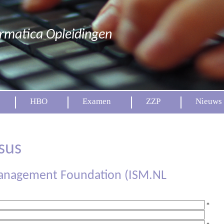
ormatica Opleidingen
HBO
Examen
ZZP
Nieuws
sus
Management Foundation (ISM.NL
*