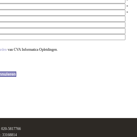
*
*
*
arden
van CVA Informatica Opleidingen.
n: 020-5817766
: 33168814