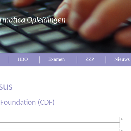
ormatica Opleidingen
HBO
Examen
ZZP
Nieuws
sus
 Foundation (CDF)
*