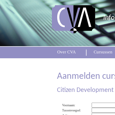
Inf
Over CVA
Cursussen
Aanmelden cur
Citizen Development
Voornaam:
Tussenvoegsel: