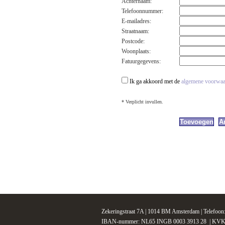
Achternaam:
Telefoonnummer:
E-mailadres:
Straatnaam:
Postcode:
Woonplaats:
Fatuurgegevens:
Ik ga akkoord met de
algemene voorwa
* Verplicht invullen.
Zekeringstraat 7A | 1014 BM Amsterdam | Telefoo
IBAN-nummer: NL65 INGB 0003 3913 28 | KVK