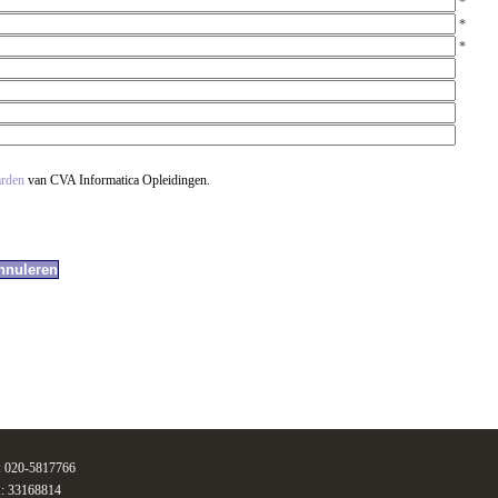
*
*
*
arden
van CVA Informatica Opleidingen.
n: 020-5817766
: 33168814