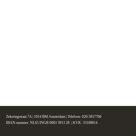
Zekeringstraat 7A | 1014 BM Amsterdam | Telefoon: 020-5817766
IBAN-nummer: NL65 INGB 0003 3913 28 | KVK: 33168814