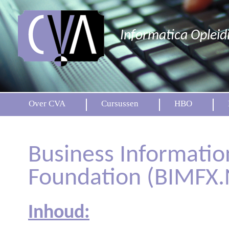
Informatica Opleid
Over CVA
Cursussen
HBO
Business Informati
Foundation (BIMFX.
Inhoud: