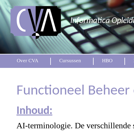
Informatica Opleid
Over CVA
Cursussen
HBO
Functioneel Beheer 
Inhoud:
AI-terminologie. De verschillende 