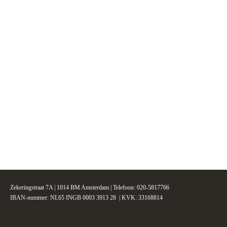
Zekeringstraat 7A | 1014 BM Amsterdam | Telefoon: 020-5817766
IBAN-nummer: NL65 INGB 0003 3913 28 | KVK: 33168814